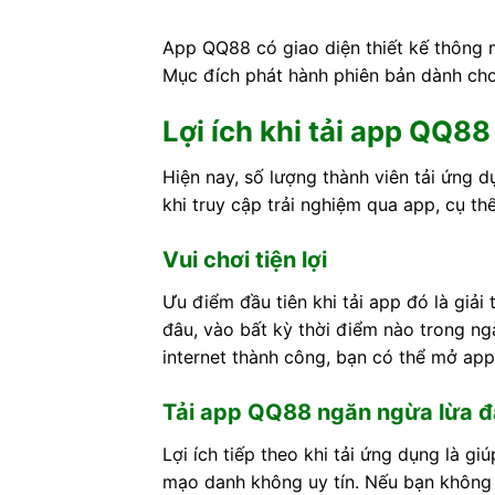
App QQ88 có giao diện thiết kế thông m
Mục đích phát hành phiên bản dành cho 
Lợi ích khi tải app QQ88
Hiện nay, số lượng thành viên tải ứng 
khi truy cập trải nghiệm qua app, cụ thể
Vui chơi tiện lợi
Ưu điểm đầu tiên khi tải app đó là giải 
đâu, vào bất kỳ thời điểm nào trong ngà
internet thành công, bạn có thể mở app
Tải app QQ88 ngăn ngừa lừa 
Lợi ích tiếp theo khi tải ứng dụng là gi
mạo danh không uy tín. Nếu bạn không ki