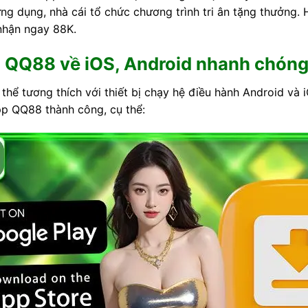
ng dụng, nhà cái tổ chức chương trình tri ân tặng thưởng. 
nhận ngay 88K.
 QQ88 về iOS, Android nhanh chón
thể tương thích với thiết bị chạy hệ điều hành Android và 
pp QQ88 thành công, cụ thể: