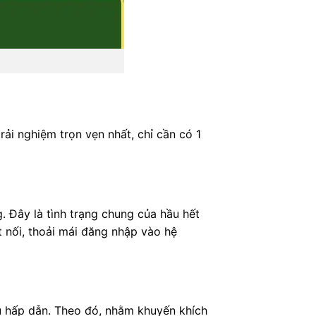
rải nghiệm trọn vẹn nhất, chỉ cần có 1
g. Đây là tình trạng chung của hầu hết
t nối, thoải mái đăng nhập vào hệ
êu hấp dẫn. Theo đó, nhằm khuyến khích