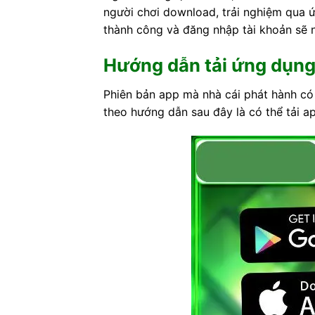
người chơi download, trải nghiệm qua ứ
thành công và đăng nhập tài khoản sẽ 
Hướng dẫn tải ứng dụng
Phiên bản app mà nhà cái phát hành có 
theo hướng dẫn sau đây là có thể tải a