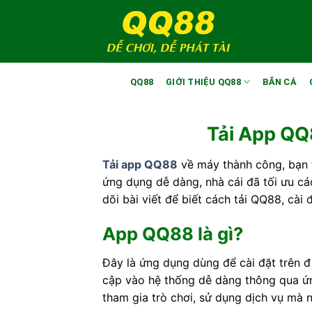
Bỏ
qua
nội
dung
QQ88
GIỚI THIỆU QQ88
BẮN CÁ
Tải App QQ
Tải app QQ88
về máy thành công, bạn 
ứng dụng dễ dàng, nhà cái đã tối ưu cá
dõi bài viết để biết cách tải QQ88, cài đ
App QQ88 là gì?
Đây là ứng dụng dùng để cài đặt trên đi
cập vào hệ thống dễ dàng thông qua ứn
tham gia trò chơi, sử dụng dịch vụ mà 