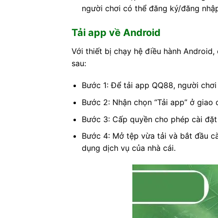
người chơi có thể đăng ký/đăng nhập 
Tải app về Android
Với thiết bị chạy hệ điều hành Android, 
sau:
Bước 1: Để tải app QQ88, người chơi
Bước 2: Nhận chọn “Tải app” ở giao 
Bước 3: Cấp quyền cho phép cài đặt 
Bước 4: Mở tệp vừa tải và bắt đầu cà
dụng dịch vụ của nhà cái.