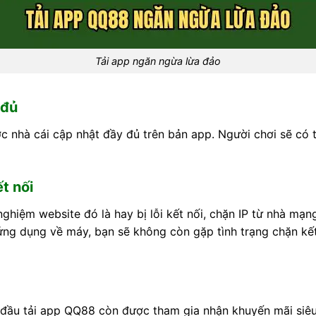
Tải app ngăn ngừa lừa đảo
 đủ
ợc nhà cái cập nhật đầy đủ trên bản app. Người chơi sẽ có t
t nối
nghiệm website đó là hay bị lỗi kết nối, chặn IP từ nhà mạn
i ứng dụng về máy, bạn sẽ không còn gặp tình trạng chặn kế
ần đầu tải app QQ88 còn được tham gia nhận khuyến mãi si