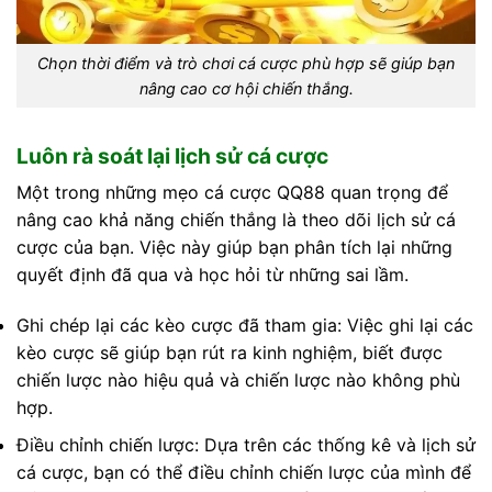
Chọn thời điểm và trò chơi cá cược phù hợp sẽ giúp bạn
nâng cao cơ hội chiến thắng.
Luôn rà soát lại lịch sử cá cược
Một trong những mẹo cá cược QQ88 quan trọng để
nâng cao khả năng chiến thắng là theo dõi lịch sử cá
cược của bạn. Việc này giúp bạn phân tích lại những
quyết định đã qua và học hỏi từ những sai lầm.
Ghi chép lại các kèo cược đã tham gia: Việc ghi lại các
kèo cược sẽ giúp bạn rút ra kinh nghiệm, biết được
chiến lược nào hiệu quả và chiến lược nào không phù
hợp.
Điều chỉnh chiến lược: Dựa trên các thống kê và lịch sử
cá cược, bạn có thể điều chỉnh chiến lược của mình để