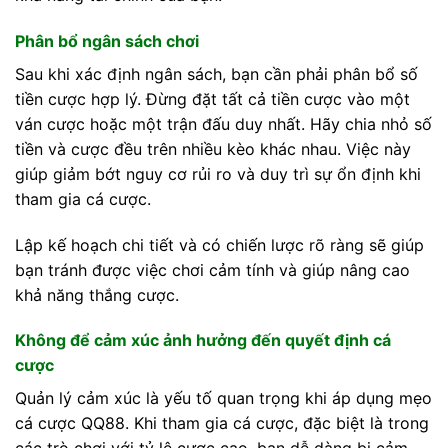
Phân bổ ngân sách chơi
Sau khi xác định ngân sách, bạn cần phải phân bổ số
tiền cược hợp lý. Đừng đặt tất cả tiền cược vào một
ván cược hoặc một trận đấu duy nhất. Hãy chia nhỏ số
tiền và cược đều trên nhiều kèo khác nhau. Việc này
giúp giảm bớt nguy cơ rủi ro và duy trì sự ổn định khi
tham gia cá cược.
Lập kế hoạch chi tiết và có chiến lược rõ ràng sẽ giúp
bạn tránh được việc chơi cảm tính và giúp nâng cao
khả năng thắng cược.
Không để cảm xúc ảnh hưởng đến quyết định cá
cược
Quản lý cảm xúc là yếu tố quan trọng khi áp dụng mẹo
cá cược QQ88. Khi tham gia cá cược, đặc biệt là trong