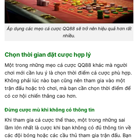
Áp dụng các mẹo cá cược QQ88 sẽ trở nên hiệu quả hơn rất
nhiều.
Chọn thời gian đặt cược hợp lý
Một trong những mẹo cá cược QQ88 khác mà người
chơi mới cần lưu ý là chọn thời điểm cá cược phù hợp.
Không phải lúc nào bạn cũng nên tham gia vào một
trận đấu hoặc trò chơi, mà bạn cần chọn thời điểm để
có cơ hội chiến thắng cao hơn.
Đừng cược mù khi không có thông tin
Khi tham gia cá cược thể thao, một trong những sai
lầm lớn nhất là cược khi bạn không có đủ thông tin về
các đội bóng hoặc các cầu thủ tham gia trận đấu. Bạn