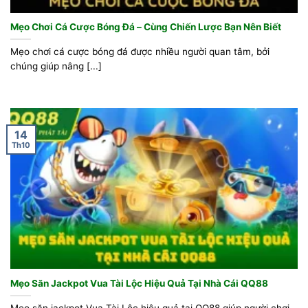
Mẹo Chơi Cá Cược Bóng Đá – Cùng Chiến Lược Bạn Nên Biết
Mẹo chơi cá cược bóng đá được nhiều người quan tâm, bởi
chúng giúp nâng [...]
14
Th10
Mẹo Săn Jackpot Vua Tài Lộc Hiệu Quả Tại Nhà Cái QQ88
Mẹo săn jackpot Vua Tài Lộc hiệu quả tại QQ88 giúp người chơi