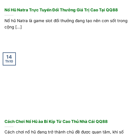
Nổ Hũ Natra Trực Tuyến Đổi Thưởng Giá Trị Cao Tại QQ88
Nổ hũ Natra là game slot đổi thưởng đang tạo nên cơn sốt trong
cộng [...]
14
Th10
Cách Chơi Nổ Hũ àa Bí Kíp Từ Cao Thủ Nhà Cái QQ88
Cách chơi nổ hũ đang trở thành chủ đề được quan tâm, khi số