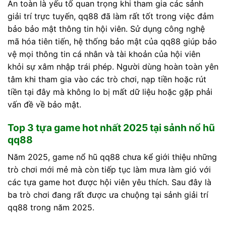
An toàn là yếu tố quan trọng khi tham gia các sảnh
giải trí trực tuyến, qq88 đã làm rất tốt trong việc đảm
bảo bảo mật thông tin hội viên. Sử dụng công nghệ
mã hóa tiên tiến, hệ thống bảo mật của qq88 giúp bảo
vệ mọi thông tin cá nhân và tài khoản của hội viên
khỏi sự xâm nhập trái phép. Người dùng hoàn toàn yên
tâm khi tham gia vào các trò chơi, nạp tiền hoặc rút
tiền tại đây mà không lo bị mất dữ liệu hoặc gặp phải
vấn đề về bảo mật.
Top 3 tựa game hot nhất 2025 tại sảnh nổ hũ
qq88
Năm 2025, game nổ hũ qq88 chưa kể giới thiệu những
trò chơi mới mẻ mà còn tiếp tục làm mưa làm gió với
các tựa game hot được hội viên yêu thích. Sau đây là
ba trò chơi đang rất được ưa chuộng tại sảnh giải trí
qq88 trong năm 2025.