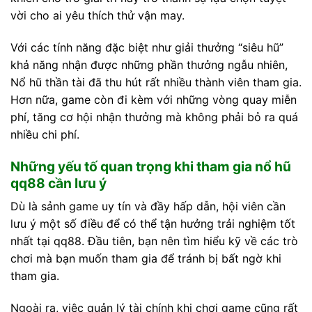
vời cho ai yêu thích thử vận may.
Với các tính năng đặc biệt như giải thưởng “siêu hũ”
khả năng nhận được những phần thưởng ngẫu nhiên,
Nổ hũ thần tài đã thu hút rất nhiều thành viên tham gia.
Hơn nữa, game còn đi kèm với những vòng quay miễn
phí, tăng cơ hội nhận thưởng mà không phải bỏ ra quá
nhiều chi phí.
Những yếu tố quan trọng khi tham gia nổ hũ
qq88 cần lưu ý
Dù là sảnh game uy tín và đầy hấp dẫn, hội viên cần
lưu ý một số điều để có thể tận hưởng trải nghiệm tốt
nhất tại qq88. Đầu tiên, bạn nên tìm hiểu kỹ về các trò
chơi mà bạn muốn tham gia để tránh bị bất ngờ khi
tham gia.
Ngoài ra, việc quản lý tài chính khi chơi game cũng rất