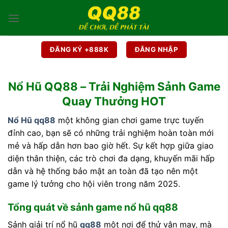
Bỏ
qua
nội
dung
ĐĂNG KÝ +888K
ĐĂNG NHẬP
Nổ Hũ QQ88 – Trải Nghiệm Sảnh Game
Quay Thưởng HOT
Nổ Hũ qq88
một không gian chơi game trực tuyến
đỉnh cao, bạn sẽ có những trải nghiệm hoàn toàn mới
mẻ và hấp dẫn hơn bao giờ hết. Sự kết hợp giữa giao
diện thân thiện, các trò chơi đa dạng, khuyến mãi hấp
dẫn và hệ thống bảo mật an toàn đã tạo nên một
game lý tưởng cho hội viên trong năm 2025.
Tổng quát về sảnh game nổ hũ qq88
Sảnh giải trí nổ hũ
qq88
một nơi để thử vận may, mà