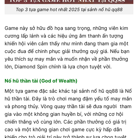
Top 3 tựa game hot nhất 2025 tại sảnh nổ hũ qq88
Game này sở hữu đồ họa sang trọng, những viên kim
cương lấp lánh và các hiệu ứng âm thanh ấn tượng
khiến hội viên cảm thấy như mình đang tham gia một
cuộc đua để chinh phục giải thưởng quý giá. Nếu bạn
yêu thích sự may mắn và muốn nhận về phần thưởng
lớn, Diamond Spin chính là lựa chọn tuyệt vời.
Nổ hũ thần tài (God of Wealth)
Một tựa game đặc sắc khác tại sảnh nổ hũ qq88 là Nổ
hũ thần tài. Đây là trò chơi mang đậm yếu tố may mắn
và phong thủy. Vòng quay thần tài sẽ đưa người tham
gia vào một không gian huyền bí, với những cơ hội
chiến thắng vô cùng lớn. Các phần thưởng có giá trị
cao và một không gian chơi game cực kỳ hấp dẫn
khiến cho trò giải trí này trở thành sự lựa chọn tuyệt