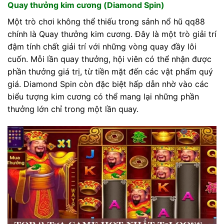
Quay thưởng kim cương (Diamond Spin)
Một trò chơi không thể thiếu trong sảnh nổ hũ qq88
chính là Quay thưởng kim cương. Đây là một trò giải trí
đậm tính chất giải trí với những vòng quay đầy lôi
cuốn. Mỗi lần quay thưởng, hội viên có thể nhận được
phần thưởng giá trị, từ tiền mặt đến các vật phẩm quý
giá. Diamond Spin còn đặc biệt hấp dẫn nhờ vào các
biểu tượng kim cương có thể mang lại những phần
thưởng lớn chỉ trong một lần quay.