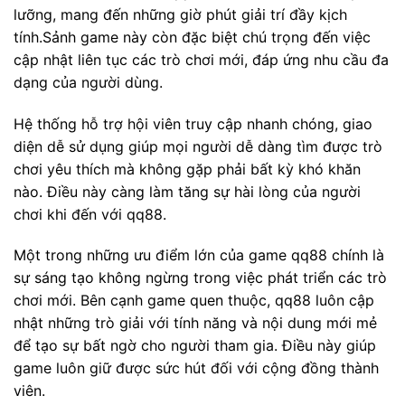
lưỡng, mang đến những giờ phút giải trí đầy kịch
tính.Sảnh game này còn đặc biệt chú trọng đến việc
cập nhật liên tục các trò chơi mới, đáp ứng nhu cầu đa
dạng của người dùng.
Hệ thống hỗ trợ hội viên truy cập nhanh chóng, giao
diện dễ sử dụng giúp mọi người dễ dàng tìm được trò
chơi yêu thích mà không gặp phải bất kỳ khó khăn
nào. Điều này càng làm tăng sự hài lòng của người
chơi khi đến với qq88.
Một trong những ưu điểm lớn của game qq88 chính là
sự sáng tạo không ngừng trong việc phát triển các trò
chơi mới. Bên cạnh game quen thuộc, qq88 luôn cập
nhật những trò giải với tính năng và nội dung mới mẻ
để tạo sự bất ngờ cho người tham gia. Điều này giúp
game luôn giữ được sức hút đối với cộng đồng thành
viên.