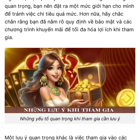
quan trọng, bạn nên đặt ra một mức giới hạn cho mình
để tránh việc chi tiêu quá mức. Hơn nữa, hãy chắc
chắn rằng bạn đã nắm rõ quy định về bảo mật và các
chương trình khuyến mãi để tối đa hóa lợi ích khi tham
gia.
Những yếu tố quan trọng khi tham gia cần lưu ý
Một lưu ý quan trọng khác là việc tham gia vào các