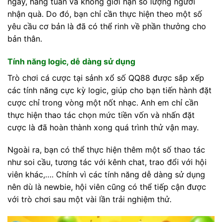
ngày, hàng tuần và không giới hạn số lượng người
nhận quà. Do đó, bạn chỉ cần thực hiện theo một số
yêu cầu cơ bản là đã có thể rinh về phần thưởng cho
bản thân.
Tính năng logic, dễ dàng sử dụng
Trò chơi cá cược tại sảnh xổ số QQ88 được sắp xếp
các tính năng cực kỳ logic, giúp cho bạn tiến hành đặt
cược chỉ trong vòng một nốt nhạc. Anh em chỉ cần
thực hiện thao tác chọn mức tiền vốn và nhấn đặt
cược là đã hoàn thành xong quá trình thử vận may.
Ngoài ra, bạn có thể thực hiện thêm một số thao tác
như soi cầu, tương tác với kênh chat, trao đổi với hội
viên khác,…. Chính vì các tính năng dễ dàng sử dụng
nên dù là newbie, hội viên cũng có thể tiếp cận được
với trò chơi sau một vài lần trải nghiệm thử.