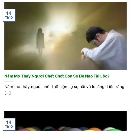
14
Th10
Nằm Mơ Thấy Người Chết Chốt Con Số Đề Nào Tài Lộc?
Nằm mơ thấy người chết thể hiện sự sợ hãi và lo lắng. Liệu rằng
[...]
14
Th10