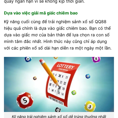
quay ngắn hạn vì sẽ không kịp thời gian.
Dựa vào việc giải mã giấc chiêm bao
Kỹ năng cuối cùng để trải nghiệm sảnh xổ số QQ88
hiệu quả chính là dựa vào giấc chiêm bao. Bạn có thể
dựa vào giấc mơ của bản thân để lựa chọn ra con số
mình tâm đắc nhất. Hình thức này cũng chỉ áp dụng
với các phiên xổ số dài hạn diễn ra một ngày một lần.
Kỹ năng trải nghiệm sảnh xổ số dễ trúng thưởng nhất