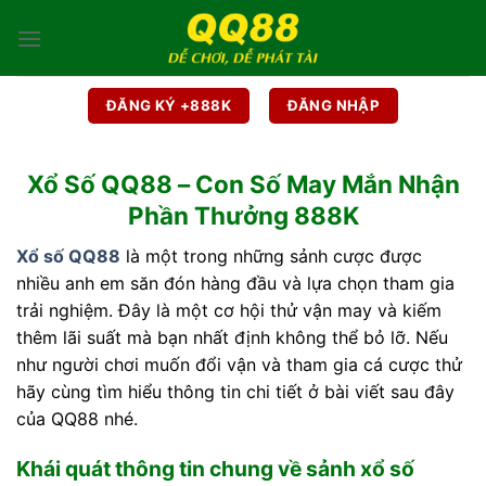
Bỏ
qua
nội
dung
ĐĂNG KÝ +888K
ĐĂNG NHẬP
Xổ Số QQ88 – Con Số May Mắn Nhận
Phần Thưởng 888K
Xổ số QQ88
là một trong những sảnh cược được
nhiều anh em săn đón hàng đầu và lựa chọn tham gia
trải nghiệm. Đây là một cơ hội thử vận may và kiếm
thêm lãi suất mà bạn nhất định không thể bỏ lỡ. Nếu
như người chơi muốn đổi vận và tham gia cá cược thử
hãy cùng tìm hiểu thông tin chi tiết ở bài viết sau đây
của QQ88 nhé.
Khái quát thông tin chung về sảnh xổ số