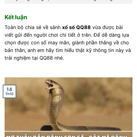
Kết luận
Toàn bộ chia sẻ về sảnh
xổ số QQ88
vừa được bài
viết gửi đến người chơi chi tiết ở trên. Để dễ dàng lựa
chọn được con số may mắn, giành phần thắng về cho
bản thân, anh em hãy tìm hiểu thật kỹ thông tin này và
trải nghiệm tại QQ88 nhé.
14
Th10