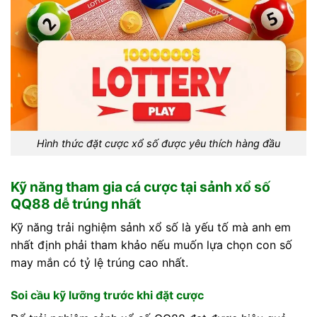
Hình thức đặt cược xổ số được yêu thích hàng đầu
Kỹ năng tham gia cá cược tại sảnh xổ số
QQ88 dễ trúng nhất
Kỹ năng trải nghiệm sảnh xổ số là yếu tố mà anh em
nhất định phải tham khảo nếu muốn lựa chọn con số
may mắn có tỷ lệ trúng cao nhất.
Soi cầu kỹ lưỡng trước khi đặt cược