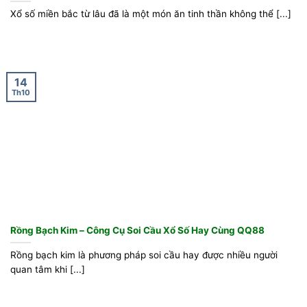
Xổ số miền bắc từ lâu đã là một món ăn tinh thần không thể [...]
14
Th10
Rồng Bạch Kim – Công Cụ Soi Cầu Xổ Số Hay Cùng QQ88
Rồng bạch kim là phương pháp soi cầu hay được nhiều người
quan tâm khi [...]